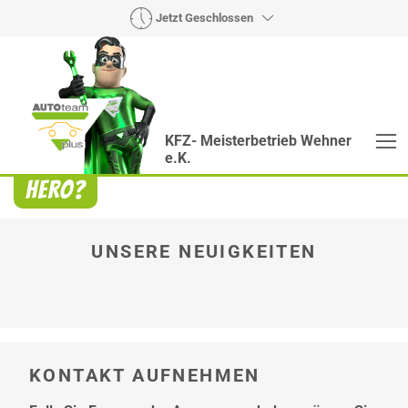
Jetzt Geschlossen
KFZ- Meisterbetrieb Wehner
e.K.
Heroes? Findet man bei uns!
Wie auch wir bringen Handmaker Herby, Rollin‘
Robby und Engineering Esy mit ihrer Superpower
jeden Wagen wieder auf die Bahn.
UNSERE NEUIGKEITEN
KONTAKT AUFNEHMEN