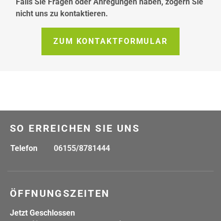
Falls Sie Fragen oder Anregungen haben, zögern Sie
hier
nicht uns zu kontaktieren.
ZUM KONTAKTFORMULAR
SO ERREICHEN SIE UNS
Telefon
06155/8781444
ÖFFNUNGSZEITEN
Jetzt Geschlossen