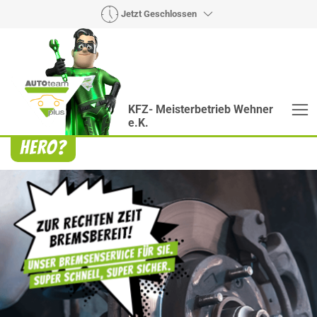
Jetzt Geschlossen
KFZ- Meisterbetrieb Wehner
e.K.
Heroes? Findet man bei uns!
Wie auch wir bringen Handmaker Herby, Rollin‘
Robby und Engineering Esy mit ihrer Superpower
jeden Wagen wieder auf die Bahn.