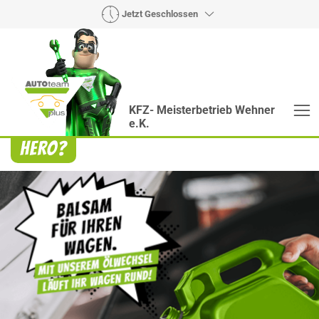
Jetzt Geschlossen
KFZ- Meisterbetrieb Wehner
e.K.
Heroes? Findet man bei uns!
Wie auch wir bringen Handmaker Herby, Rollin‘
Robby und Engineering Esy mit ihrer Superpower
jeden Wagen wieder auf die Bahn.