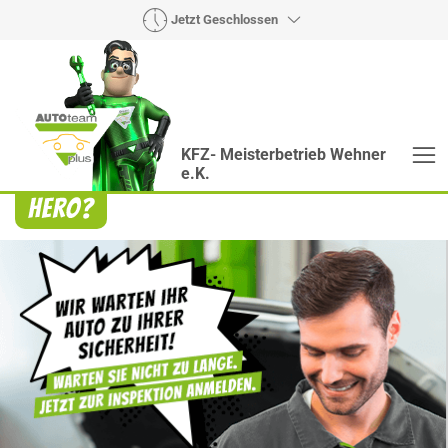
Jetzt Geschlossen
KFZ- Meisterbetrieb Wehner
e.K.
Heroes? Findet man bei uns!
Wie auch wir bringen Handmaker Herby, Rollin‘
Robby und Engineering Esy mit ihrer Superpower
jeden Wagen wieder auf die Bahn.